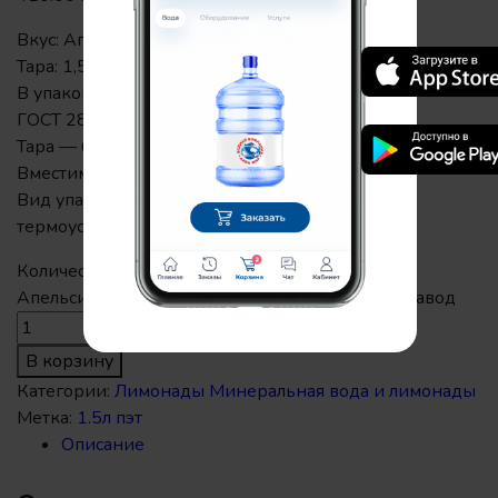
Вкус: Апельсин
Тара: 1,5л. ПЭТФ
В упаковке: 6
ГОСТ 28188 — 2014
Тара — бутылка ПЭТФ
Вместимость — 1,5 л.
Вид упаковки — 6 бутылок, обтянутых
термоусадочной пленкой
Количество товара Нальчикский Лимонад 1,5 л
Апельсин, газированный напиток Халвичный завод
В корзину
Категории:
Лимонады
Минеральная вода и лимонады
Метка:
1.5л пэт
Описание